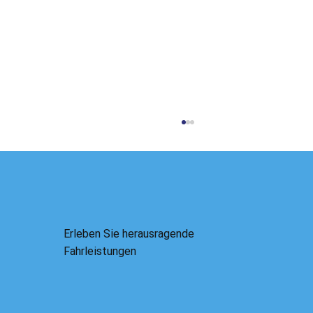
Erleben Sie herausragende
Fahrleistungen
Die KI-Blase kommt: Wir kennen diesen Film
schon, wir wissen, wie er endet.