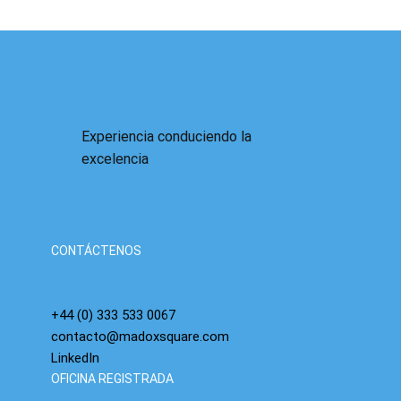
Experiencia conduciendo la
excelencia
Se acerca la burbuja de la IA: ya hemos visto
esta película y sabemos cómo termina.
CONTÁCTENOS
+44 (0) 333 533 0067
contacto@madoxsquare.com
LinkedIn
OFICINA REGISTRADA