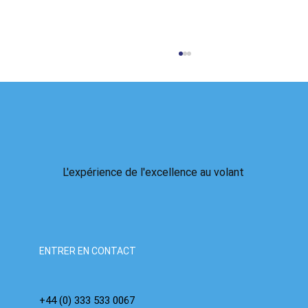
L'expérience de l'excellence au volant
La bulle de l'IA arrive : nous avons déjà vu ce
film, nous savons comment il se termine.
ENTRER EN CONTACT
+44 (0) 333 533 0067