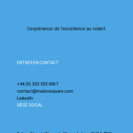
L'expérience de l'excellence au volant
La bulle de l'IA arrive : nous avons déjà vu ce
film, nous savons comment il se termine.
ENTRER EN CONTACT
+44 (0) 333 533 0067
contact@madoxsquare.com
LinkedIn
SIÈGE SOCIAL