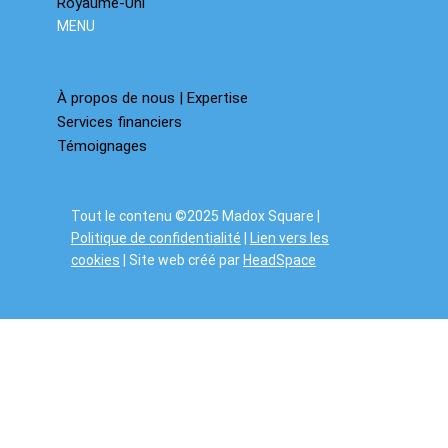
Royaume-Uni
MENU
À propos de nous | Expertise
Services financiers
Témoignages
Tout le contenu ©2025 Madox Square |
Politique de confidentialité
|
Lien vers les
cookies
| Site web créé par
HeadSpace