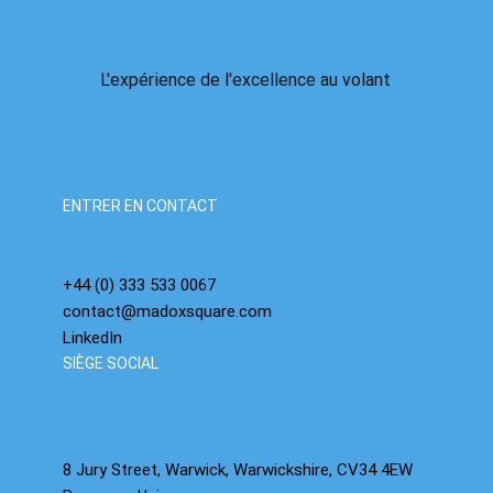
L'expérience de l'excellence au volant
La bulle de l'IA arrive : nous avons déjà vu ce
film, nous savons comment il se termine.
ENTRER EN CONTACT
+44 (0) 333 533 0067
contact@madoxsquare.com
LinkedIn
SIÈGE SOCIAL
8 Jury Street, Warwick, Warwickshire, CV34 4EW