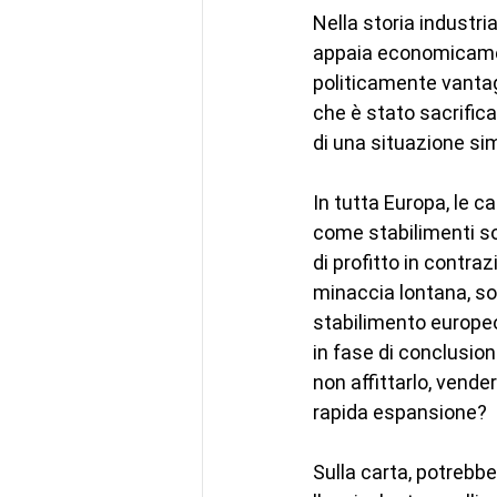
Nella storia industri
appaia economicament
politicamente vantag
che è stato sacrifica
di una situazione sim
In tutta Europa, le 
come stabilimenti sot
di profitto in contra
minaccia lontana, son
stabilimento europeo
in fase di conclusio
non affittarlo, vende
rapida espansione?
Sulla carta, potrebb