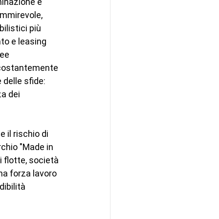
minazione e 
ammirevole, 
listici più 
to e leasing 
ee 
 costantemente 
delle sfide: 
za dei 
il rischio di 
rchio "Made in 
flotte, società 
na forza lavoro 
ibilità 