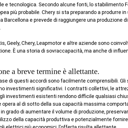
le e tecnologica. Secondo alcune fonti, lo stabilimento F
pea più probabile. Chery si sta preparando a produrre in 
a Barcellona e prevede di raggiungere una produzione di 
.
is, Geely, Chery, Leapmotor e altre aziende sono coinvolte a
one. È una storia di sovraccapacità, ma anche di influen
one a breve termine è allettante.
ase di questi accordi sono facilmente comprensibili. Gli 
investimenti significativi. I contratti collettivi, le attre
 gli investimenti esistenti rendono difficile qualsiasi chi
 opera al di sotto della sua capacità massima comporta c
 in grado di aumentare il volume di produzione, preservare
utilizzo della capacità produttiva e potenzialmente fornir
 elettrici più economici, l'offerta risulta allettante.