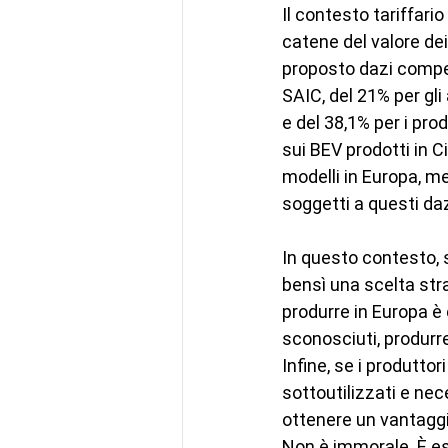
Il contesto tariffar
catene del valore dei 
proposto dazi compen
SAIC, del 21% per gli
e del 38,1% per i pro
sui BEV prodotti in 
modelli in Europa, me
soggetti a questi daz
In questo contesto, s
bensì una scelta stra
produrre in Europa è c
sconosciuti, produrr
Infine, se i produtto
sottoutilizzati e nece
ottenere un vantagg
Non è immorale. È es