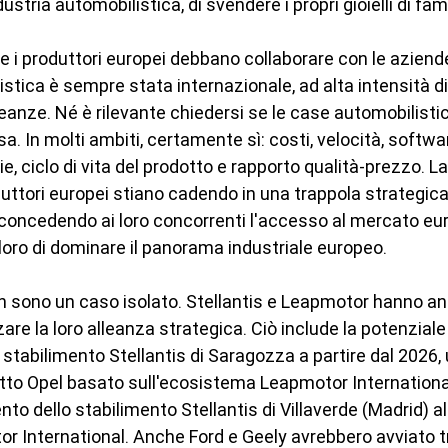
ndustria automobilistica, di svendere i propri gioielli di fami
e i produttori europei debbano collaborare con le aziende
istica è sempre stata internazionale, ad alta intensità di
eanze. Né è rilevante chiedersi se le case automobilistic
sa. In molti ambiti, certamente sì: costi, velocità, softwa
ie, ciclo di vita del prodotto e rapporto qualità-prezzo. La
duttori europei stiano cadendo in una trappola strategic
 concedendo ai loro concorrenti l'accesso al mercato eu
ro di dominare il panorama industriale europeo.
on sono un caso isolato. Stellantis e Leapmotor hanno a
rzare la loro alleanza strategica. Ciò include la potenzial
tabilimento Stellantis di Saragozza a partire dal 2026, 
to Opel basato sull'ecosistema Leapmotor International
nto dello stabilimento Stellantis di Villaverde (Madrid) alla
r International. Anche Ford e Geely avrebbero avviato tr