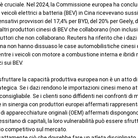
io è cruciale. Nel 2024, la Commissione europea ha conclu
veicoli elettrici a batteria (BEV) in Cina ricevevano sussi
sativi provvisori del 17,4% per BYD, del 20% per Geely, d
 altri produttori cinesi di BEV che collaborano (non inclus
duttori che non collaborano. Reuters ha riferito che i dazi
Cina non hanno dissuaso le case automobilistiche cinesi d
ntre i veicoli con motore a combustione interna e ibridi
i sui BEV.
fruttare la capacità produttiva europea non è un atto di
tegica. Se i dazi rendono le importazioni cinesi meno att
onsigliabile. Se i clienti sono diffidenti nei confronti di 
e in sinergia con produttori europei affermati rappresent
ri di apparecchiature originali (OEM) affermati dispongono
ssitano di capitali, la loro vulnerabilità può essere sfrut
io competitivo sul mercato.
attamente ciò che dovrebbe fare un atleta disciplinato.