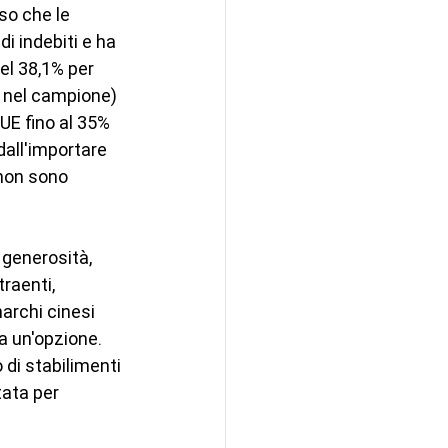
so che le 
di indebiti e ha 
el 38,1% per 
i nel campione) 
 UE fino al 35% 
all'importare 
 non sono 
 generosità, 
raenti, 
marchi cinesi 
a un'opzione. 
 di stabilimenti 
tata per 