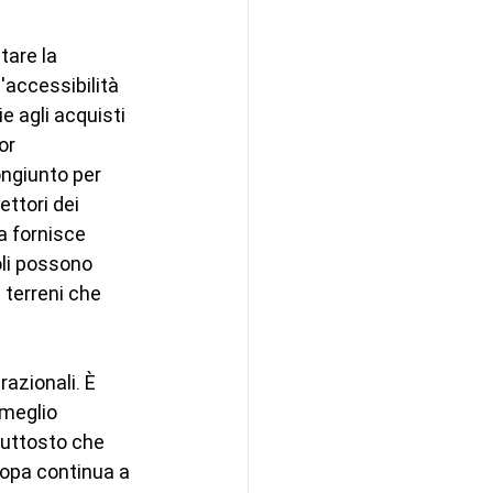
are la 
'accessibilità 
e agli acquisti 
or 
ongiunto per 
ttori dei 
a fornisce 
oli possono 
u terreni che 
azionali. È 
 meglio 
piuttosto che 
ropa continua a 