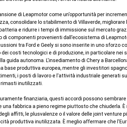
pansione di Leapmotor come un'opportunità per increment
a, consolidare lo stabilimento di Villaverde, migliorare l
a batteria e ridurre i tempi di immissione sul mercato grazi
zzo di componenti provenienti dall'ecosistema di Leapmot
cussioni tra Ford e Geely si sono inserite in uno sforzo c
ei costi tecnologici e di produzione, in particolare nei se
ella guida autonoma. L'insediamento di Chery a Barcellon
na base produttiva europea, mentre gli investitori spagn
imenti, i posti di lavoro e l'attività industriale generati s
rimasti inutilizzati.
uramente finanziaria, questi accordi possono sembrare r
e una fabbrica a pieno regime piuttosto che chiuderla. È
egli affitti, le plusvalenze o il valore delle joint venture 
tà produttiva inutilizzata. È meglio affermare che l'Eu