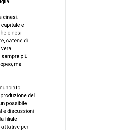
glia.
 cinesi. 
 capitale e 
he cinesi 
re, catene di 
 vera 
a sempre più 
ropeo, ma 
nnunciato 
e produzione del 
un possibile 
 e discussioni 
 filiale 
attative per 