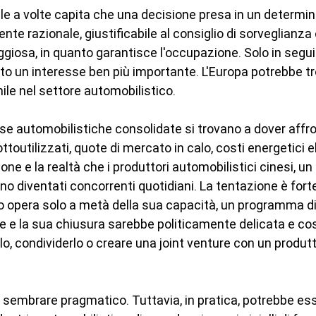
ale a volte capita che una decisione presa in un determin
e razionale, giustificabile al consiglio di sorveglianza 
giosa, in quanto garantisce l'occupazione. Solo in segui
to un interesse ben più importante. L'Europa potrebbe trov
ile nel settore automobilistico.
case automobilistiche consolidate si trovano a dover affr
toutilizzati, quote di mercato in calo, costi energetici el
zione e la realtà che i produttori automobilistici cinesi, u
o diventati concorrenti quotidiani. La tentazione è fort
 opera solo a metà della sua capacità, un programma di
ne e la sua chiusura sarebbe politicamente delicata e co
rlo, condividerlo o creare una joint venture con un produtt
e sembrare pragmatico. Tuttavia, in pratica, potrebbe es