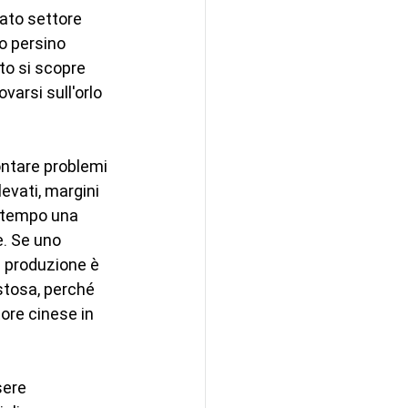
ato settore 
o persino 
to si scopre 
arsi sull'orlo 
ontare problemi 
evati, margini 
n tempo una 
e. Se uno 
 produzione è 
stosa, perché 
ore cinese in 
sere 