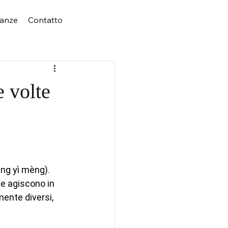
ianze
Contatto
 volte
ng yì mèng). 
e agiscono in 
ente diversi, 