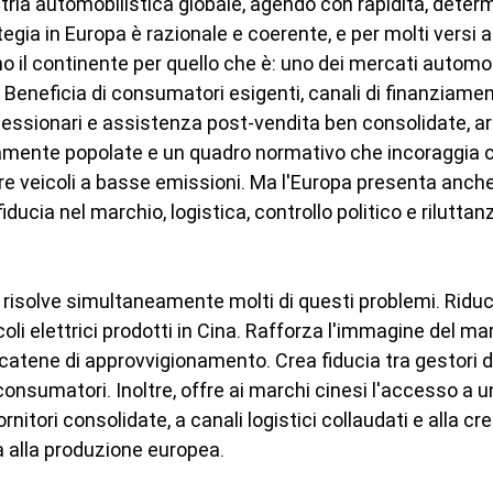
ustria automobilistica globale, agendo con rapidità, deter
tegia in Europa è razionale e coerente, e per molti versi 
 il continente per quello che è: uno dei mercati automobi
 Beneficia di consumatori esigenti, canali di finanziamen
oncessionari e assistenza post-vendita ben consolidate, ar
mente popolate e un quadro normativo che incoraggia
are veicoli a basse emissioni. Ma l'Europa presenta anche 
ducia nel marchio, logistica, controllo politico e riluttan
risolve simultaneamente molti di questi problemi. Riduce 
coli elettrici prodotti in Cina. Rafforza l'immagine del ma
catene di approvvigionamento. Crea fiducia tra gestori di 
 consumatori. Inoltre, offre ai marchi cinesi l'accesso a u
fornitori consolidate, a canali logistici collaudati e alla cred
a alla produzione europea.