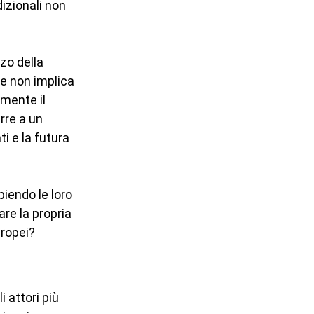
izionali non 
zzo della 
e non implica 
mente il 
rre a un 
ti e la futura 
iendo le loro 
re la propria 
uropei?
 attori più 