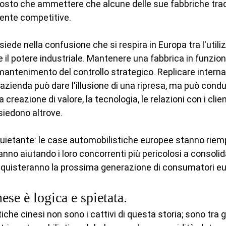
ttosto che ammettere che alcune delle sue fabbriche trad
ente competitive.
 risiede nella confusione che si respira in Europa tra l'utili
 il potere industriale. Mantenere una fabbrica in funzion
antenimento del controllo strategico. Replicare interna
azienda può dare l'illusione di una ripresa, ma può condu
 creazione di valore, la tecnologia, le relazioni con i clien
siedono altrove.
ietante: le case automobilistiche europee stanno riemp
nno aiutando i loro concorrenti più pericolosi a consolida
nquisteranno la prossima generazione di consumatori e
nese è logica e spietata.
che cinesi non sono i cattivi di questa storia; sono tra gli