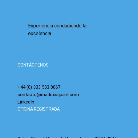
Experiencia conduciendo la
excelencia
Se acerca la burbuja de la IA: ya hemos visto
esta película y sabemos cómo termina.
CONTÁCTENOS
+44 (0) 333 533 0067
contacto@madoxsquare.com
LinkedIn
OFICINA REGISTRADA