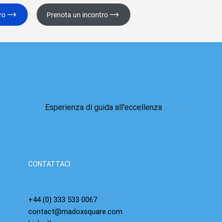
ro
Prenota un incontro
Esperienza di guida all'eccellenza
CONTATTACI
+44 (0) 333 533 0067
contact@madoxsquare.com