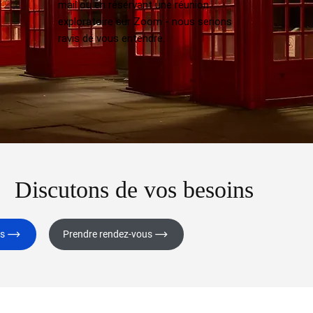
mail ou en réservant une réunion
exploratoire sur Zoom - nous serions
ravis de vous entendre.
Discutons de vos besoins
us
Prendre rendez-vous