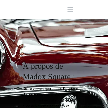
À propos de
Madox Square
Notre vaste expertise au Royaume-
Uni, en Europe et en Asie-Pacifique
nous permet de collaborer activement
avec des clients nationaux et