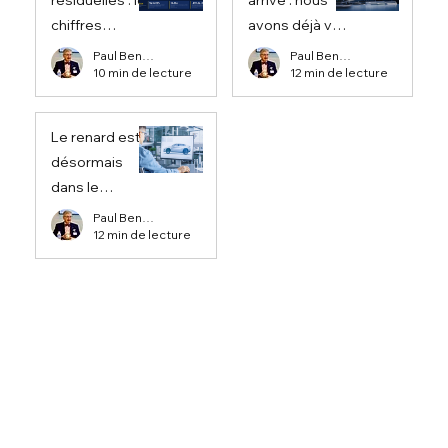
chiffres
avons déjà vu
discrets qui
ce film, nous
Paul Bennett
Paul Bennett
10 min de lecture
12 min de lecture
régissent
savons
l’industrie
comment il se
automobile
termine.
Le renard est
désormais
dans le
poulailler :
Paul Bennett
12 min de lecture
comment
Detroit et
Wolfsburg ont
livré à la Chine
les clés de son
propre avenir