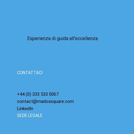
Esperienza di guida all'eccellenza
La bolla dell'IA è alle porte: abbiamo già visto
questo film, sappiamo già come va a finire.
CONTATTACI
+44 (0) 333 533 0067
contact@madoxsquare.com
LinkedIn
SEDE LEGALE