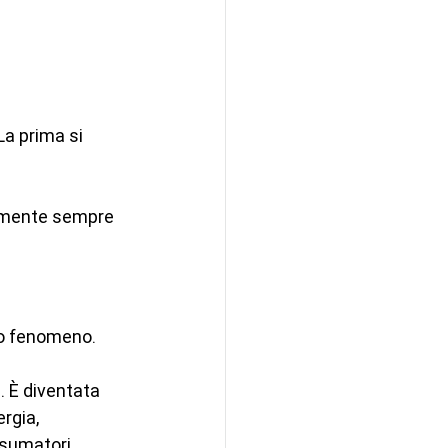
La prima si 
ilmente sempre 
to fenomeno.
. È diventata 
rgia, 
sumatori, 