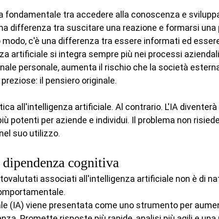
a fondamentale tra accedere alla conoscenza e sviluppa
a differenza tra suscitare una reazione e formarsi una 
o modo, c'è una differenza tra essere informati ed esser
za artificiale si integra sempre più nei processi aziendali
ale personale, aumenta il rischio che la società esternal
reziose: il pensiero originale.
ca all'intelligenza artificiale. Al contrario. L'IA diventer
iù potenti per aziende e individui. Il problema non risiede
nel suo utilizzo.
 dipendenza cognitiva
tovalutati associati all'intelligenza artificiale non è di na
comportamentale.
iciale (IA) viene presentata come uno strumento per aumen
ienza. Promette risposte più rapide, analisi più agili e una