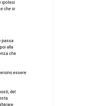
 ipotesi 
e che si 
e passa 
oi alla 
senza che 
persino essere 
sti, del 
esta 
lterare 