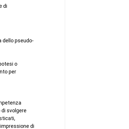
 di 
esa dello pseudo-
potesi o 
nto per 
competenza 
 di svolgere 
ticati, 
'impressione di 