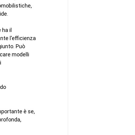
omobilistiche, 
ide.
ha il 
nte l'efficienza 
giunto. Può 
care modelli 
i 
do 
mportante è se, 
profonda, 