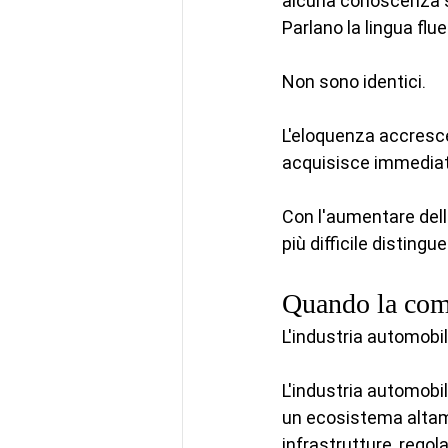
alcuna conoscenza s
Parlano la lingua fl
Non sono identici.
L'eloquenza accresce l
acquisisce immediat
Con l'aumentare delle
più difficile distingu
Quando la comp
L'industria automobi
L'industria automobil
un ecosistema altam
infrastrutture, rego