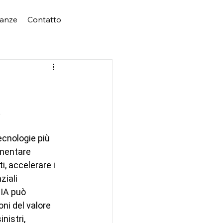
ianze
Contatto
?
ecnologie più 
umentare 
i, accelerare i 
ziali 
'IA può 
oni del valore 
nistri, 