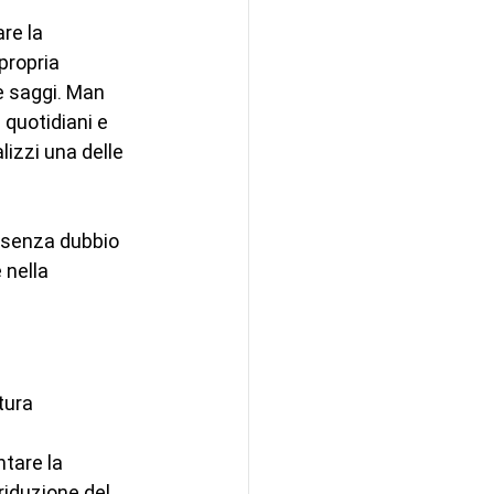
re la 
propria 
e saggi. Man 
 quotidiani e 
izzi una delle 
à senza dubbio 
 nella 
tura 
tare la 
 riduzione del 