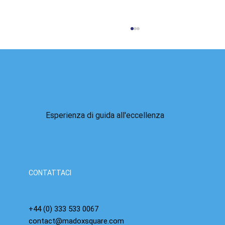
Esperienza di guida all'eccellenza
La bolla dell'IA è alle porte: abbiamo già visto
questo film, sappiamo già come va a finire.
CONTATTACI
+44 (0) 333 533 0067
contact@madoxsquare.com